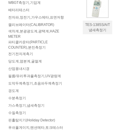
WBGT측정기,기압계
배터리테스터
전자파,정전기,가우스메타,표면저항
캘리브레이터(CALIBRATOR)
TES-1385S/A/T
냄새측정기
색차계,분광광도계,광택계,HAZE
METER
파티클카운터(PARTICLE
COUNTER),분진측정기
전기전자계측기
당도계,염분계,굴절계
산업용내시경
필름/유리투과율측정기,UV광량계
도막두께측정기,초음파두께측정기
경도계
수분측정기
가스측정기,냄새측정기
수질측정기
핀홀탐지기(Holiday Detector)
푸쉬풀게이지,텐션메타,토크테스터