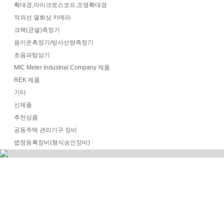
확대경,마이크로스코프,조명확대경
적외선 열화상 카메라
크랙(균열)측정기
음이온측정기/방사선량측정기
초음파탐상기
MIC Meter Industrial Company 제품
REK 제품
기타
신제품
추천상품
공동주택 관리기구 장비
법정등록장비(형식승인장비)