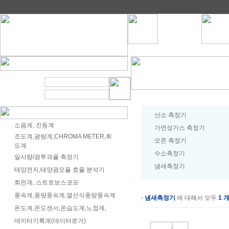
산소 측정기
소음계, 진동계
가연성가스 측정기
조도계,광량계,CHROMA METER,휘
오존 측정기
도계
수소측정기
일사량/광투과율 측정기
냄새측정기
태양전지,태양광모듈 효율 분석기
회전계, 스트로보스코프
풍속계,풍량풍속계,열선식풍량풍속계
-
냄새측정기
에 대해서 모두
1 
온도계,온도센서,온습도계,노점계,
데이터기록계(데이터로거)