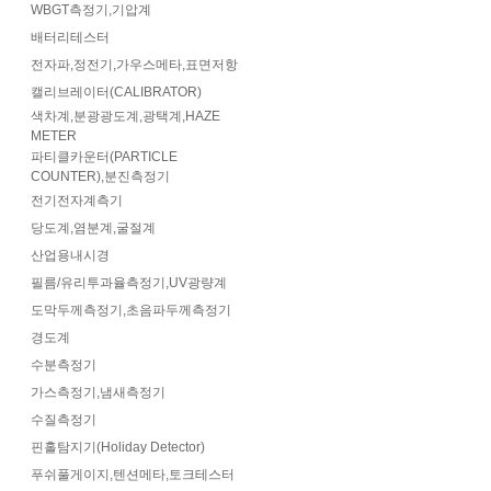
WBGT측정기,기압계
배터리테스터
전자파,정전기,가우스메타,표면저항
캘리브레이터(CALIBRATOR)
색차계,분광광도계,광택계,HAZE
METER
파티클카운터(PARTICLE
COUNTER),분진측정기
전기전자계측기
당도계,염분계,굴절계
산업용내시경
필름/유리투과율측정기,UV광량계
도막두께측정기,초음파두께측정기
경도계
수분측정기
가스측정기,냄새측정기
수질측정기
핀홀탐지기(Holiday Detector)
푸쉬풀게이지,텐션메타,토크테스터