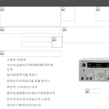
소음계, 진동계
조도계,광량계,CHROMA METER,휘
도계
일사량/광투과율 측정기
태양전지,태양광모듈 효율 분석기
회전계, 스트로보스코프
풍속계,풍량풍속계,열선식풍량풍속계
온도계,온도센서,온습도계,노점계,
데이터기록계(데이터로거)