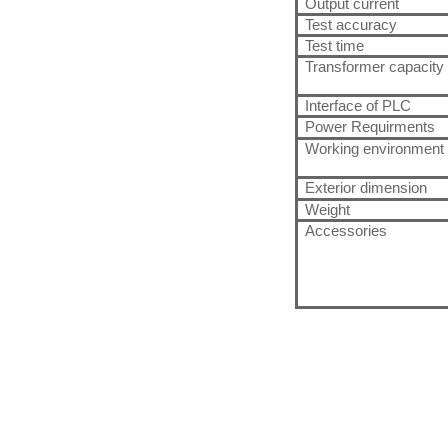
Output current
Test accuracy
Test time
T
ransformer capacity
Interface of PLC
Power Requirments
W
ork
ing
environment
Exterior dimension
Weight
A
ccessories