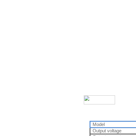
Model
O
utput voltage