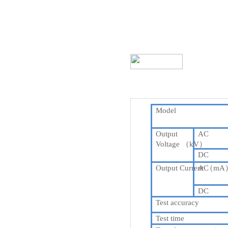
Model
Output
AC
Voltage
（
kV
）
DC
O
utput
C
urrent
AC
（
mA
DC
Test accuracy
T
est time