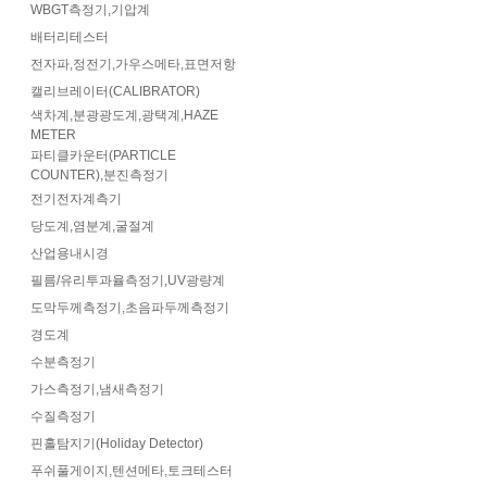
WBGT측정기,기압계
배터리테스터
전자파,정전기,가우스메타,표면저항
캘리브레이터(CALIBRATOR)
색차계,분광광도계,광택계,HAZE
METER
파티클카운터(PARTICLE
COUNTER),분진측정기
전기전자계측기
당도계,염분계,굴절계
산업용내시경
필름/유리투과율측정기,UV광량계
도막두께측정기,초음파두께측정기
경도계
수분측정기
가스측정기,냄새측정기
수질측정기
핀홀탐지기(Holiday Detector)
푸쉬풀게이지,텐션메타,토크테스터