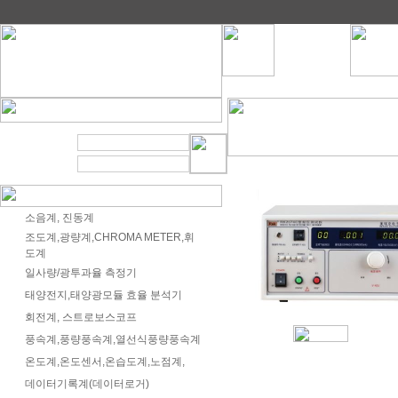
소음계, 진동계
조도계,광량계,CHROMA METER,휘
도계
일사량/광투과율 측정기
태양전지,태양광모듈 효율 분석기
회전계, 스트로보스코프
풍속계,풍량풍속계,열선식풍량풍속계
온도계,온도센서,온습도계,노점계,
데이터기록계(데이터로거)